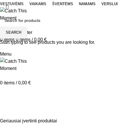
VESTUVĖMS
VAIKAMS
ŠVENTĖMS
NAMAMS
VERSLUI
Login / Register
SEARCH
0
items
0
items
/
0,00
€
Start typing to see products you are looking for.
Menu
0
items
/
0,00
€
svečių atsiliepimų knyga viešbučia
Geriausiai įvertinti produktai