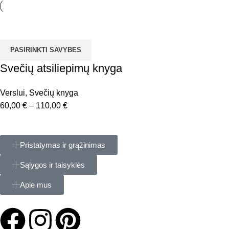
PASIRINKTI SAVYBES
Svečių atsiliepimų knyga
Verslui
,
Svečių knyga
60,00
€
–
110,00
€
Pristatymas ir grąžinimas
Sąlygos ir taisyklės
Apie mus