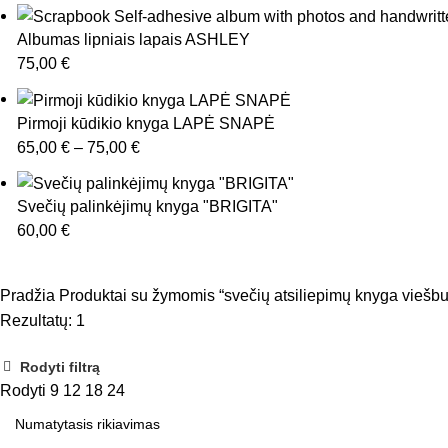
Albumas lipniais lapais ASHLEY
75,00
€
Pirmoji kūdikio knyga LAPĖ SNAPĖ
65,00
€
–
75,00
€
Svečių palinkėjimų knyga "BRIGITA"
60,00
€
Pradžia
Produktai su žymomis “svečių atsiliepimų knyga viešb
Rezultatų: 1
Rodyti filtrą
Rodyti
9
12
18
24