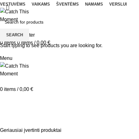
VESTUVĖMS
VAIKAMS
ŠVENTĖMS
NAMAMS
VERSLUI
Login / Register
SEARCH
0
items
0
items
/
0,00
€
Start typing to see products you are looking for.
Menu
0
items
/
0,00
€
personalizuotas nuotraukų albuma
Geriausiai įvertinti produktai