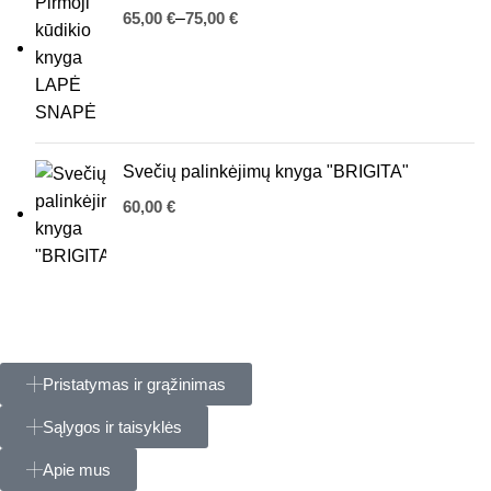
€
€
Svečių palinkėjimų knyga "BRIGITA"
€
Pristatymas ir grąžinimas
Sąlygos ir taisyklės
Apie mus