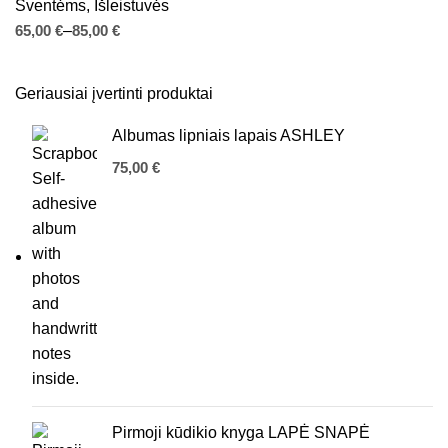
Šventėms
,
Išleistuvės
€
€
Geriausiai įvertinti produktai
Albumas lipniais lapais ASHLEY
€
Pirmoji kūdikio knyga LAPĖ SNAPĖ