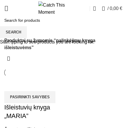
0
/
0,00
€
palinkėjimų knyga išleistuvėms
SEARCH
Pradžia
Produktai su žymomis “palinkėjimų knyga
Start typing to see products you are looking for.
išleistuvėms”
PASIRINKTI SAVYBES
Išleistuvių knyga
„MARIA”