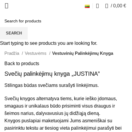
0
/
0,00
€
SEARCH
Click to enlarge
Start typing to see products you are looking for.
Pradžia
Vestuvėms
Vestuvinių Palinkėjimų Knyga
Back to products
Svečių palinkėjimų knyga „JUSTINA”
Stilingas būdas svečiams surašyti linkėjimus.
Svečių knygos alternatyva tiems, kurie ieško įdomaus,
smagaus ir unikalaus būdo prisiminti visus draugus ir
šeimos narius, dalyvavusius jų didžiąją dieną.
Knygos puslapiai maketuojami Jums asmeniškai su
pasirinktu tekstu ar tiesiog vieta palinkėjimui parašyti bei